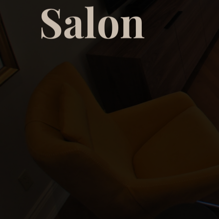
S
a
l
o
n