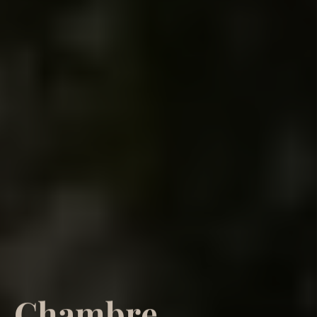
C
h
a
m
b
r
e