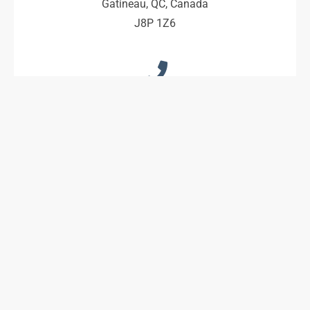
Gatineau, QC, Canada
J8P 1Z6
Gerry Beaudry
cel.: 613-292-8950
Ryan Bernacki
cel.: 613-299-1354
thedesignerguys@bell.net