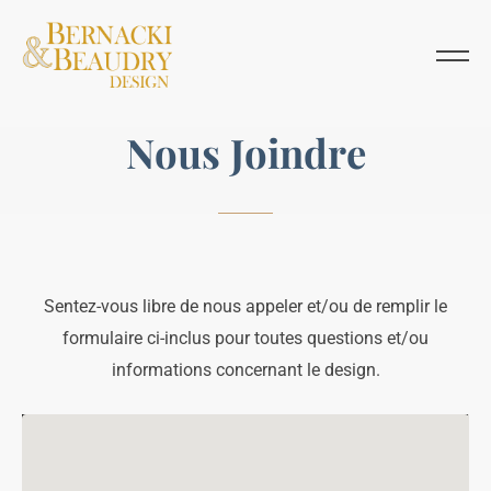
N
o
u
s
J
o
i
n
d
r
e
Sentez-vous libre de nous appeler et/ou de remplir le
formulaire ci-inclus pour toutes questions et/ou
informations concernant le design.