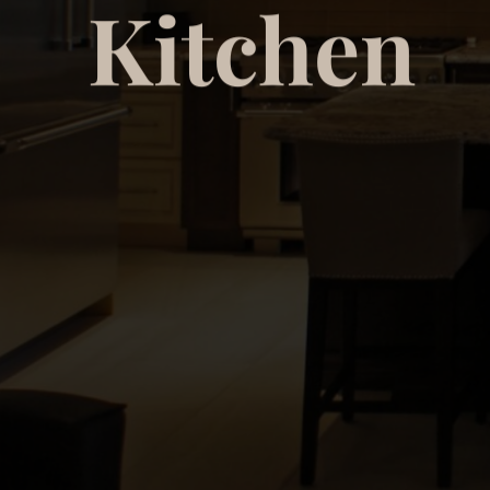
K
i
t
c
h
e
n