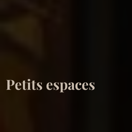
P
e
t
i
t
s
e
s
p
a
c
e
s